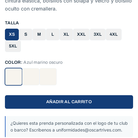
cintura elástica, bolsillos con solapa y velcro y bolsillo
oculto con cremallera.
TALLA
XS
S
M
L
XL
XXL
3XL
4XL
5XL
COLOR:
Azul marino oscuro
AÑADIR AL CARRITO
¿Quieres esta prenda personalizada con el logo de tu club
o barco? Escríbenos a uniformidades@oscartrives.com.