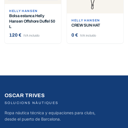
HELLY HANSEN
Bolsa estanca Helly
HELLY HANSEN
Hansen Offshore Duffel 50
CREW SUN HAT
L
120 €
0 €
IVA incluido
IVA incluido
OSCAR TRIVES
SOLUCIONS NÀUTIQUES
Ropa náutica técnica y equipaciones para clubs,
desde el puerto de Barcelona.