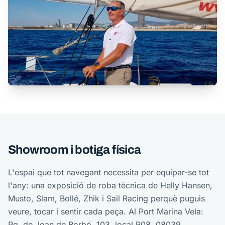
Showroom i botiga física
L'espai que tot navegant necessita per equipar-se tot
l'any: una exposició de roba tècnica de Helly Hansen,
Musto, Slam, Bollé, Zhik i Sail Racing perquè puguis
veure, tocar i sentir cada peça. Al Port Marina Vela:
Pg. de Joan de Borbó, 103, local R08, 08039