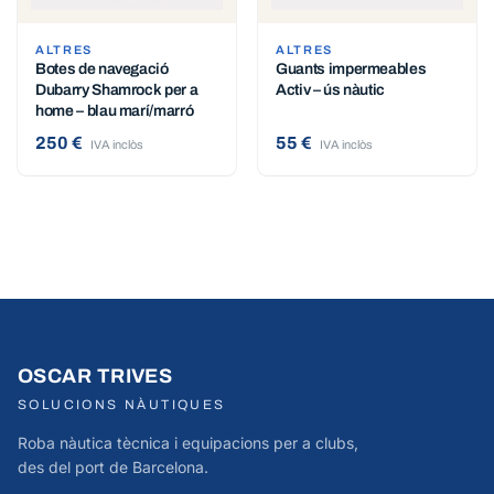
ALTRES
ALTRES
Botes de navegació
Guants impermeables
Dubarry Shamrock per a
Activ – ús nàutic
home – blau marí/marró
250 €
55 €
IVA inclòs
IVA inclòs
OSCAR TRIVES
SOLUCIONS NÀUTIQUES
Roba nàutica tècnica i equipacions per a clubs,
des del port de Barcelona.