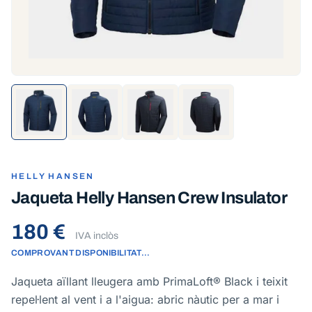
HELLY HANSEN
Jaqueta Helly Hansen Crew Insulator
180 €
IVA inclòs
COMPROVANT DISPONIBILITAT…
Jaqueta aïllant lleugera amb PrimaLoft® Black i teixit
repel·lent al vent i a l'aigua: abric nàutic per a mar i