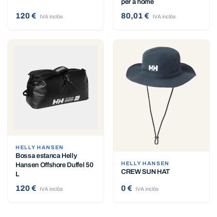
per a home
120 €
80,01 €
IVA inclòs
IVA inclòs
HELLY HANSEN
Bossa estanca Helly
HELLY HANSEN
Hansen Offshore Duffel 50
CREW SUN HAT
L
120 €
0 €
IVA inclòs
IVA inclòs