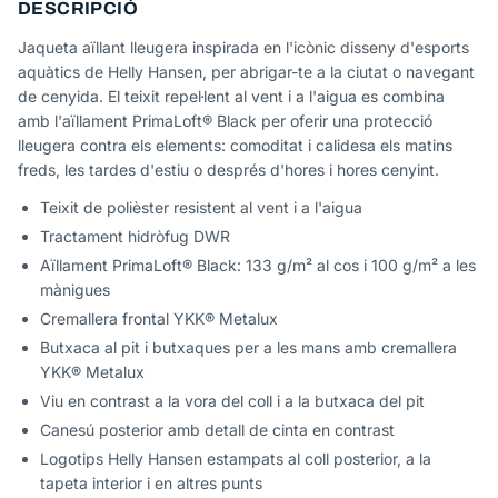
DESCRIPCIÓ
Jaqueta aïllant lleugera inspirada en l'icònic disseny d'esports
aquàtics de Helly Hansen, per abrigar-te a la ciutat o navegant
de cenyida. El teixit repel·lent al vent i a l'aigua es combina
amb l'aïllament PrimaLoft® Black per oferir una protecció
lleugera contra els elements: comoditat i calidesa els matins
freds, les tardes d'estiu o després d'hores i hores cenyint.
Teixit de polièster resistent al vent i a l'aigua
Tractament hidròfug DWR
Aïllament PrimaLoft® Black: 133 g/m² al cos i 100 g/m² a les
mànigues
Cremallera frontal YKK® Metalux
Butxaca al pit i butxaques per a les mans amb cremallera
YKK® Metalux
Viu en contrast a la vora del coll i a la butxaca del pit
Canesú posterior amb detall de cinta en contrast
Logotips Helly Hansen estampats al coll posterior, a la
tapeta interior i en altres punts