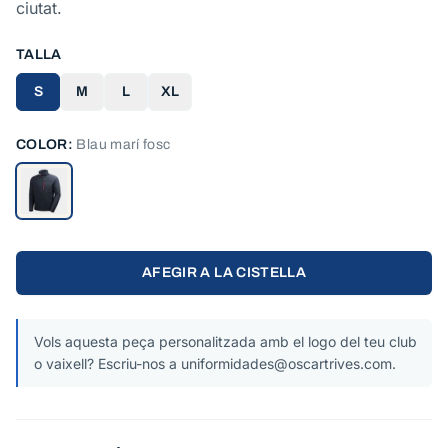
ciutat.
TALLA
S
M
L
XL
COLOR:
Blau marí fosc
AFEGIR A LA CISTELLA
Vols aquesta peça personalitzada amb el logo del teu club
o vaixell? Escriu-nos a uniformidades@oscartrives.com.