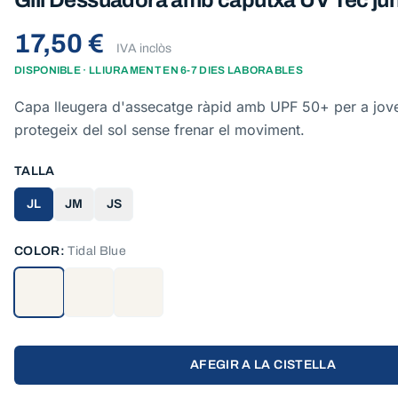
Gill Dessuadora amb caputxa UV Tec jún
17,50 €
IVA inclòs
DISPONIBLE · LLIURAMENT EN 6-7 DIES LABORABLES
Capa lleugera d'assecatge ràpid amb UPF 50+ per a jove
protegeix del sol sense frenar el moviment.
TALLA
JL
JM
JS
COLOR:
Tidal Blue
AFEGIR A LA CISTELLA