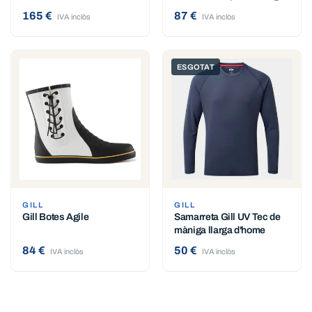
165 €
87 €
IVA inclòs
IVA inclòs
ESGOTAT
GILL
GILL
Gill Botes Agile
Samarreta Gill UV Tec de
màniga llarga d'home
84 €
50 €
IVA inclòs
IVA inclòs