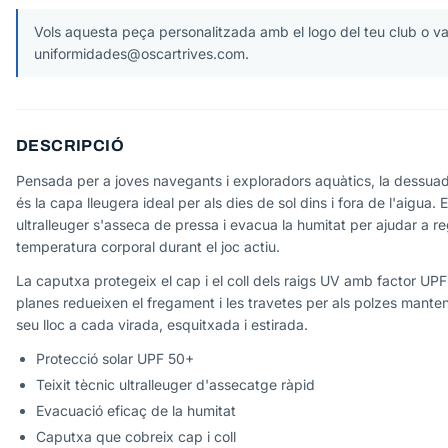
Vols aquesta peça personalitzada amb el logo del teu club o vai
uniformidades@oscartrives.com.
DESCRIPCIÓ
Pensada per a joves navegants i exploradors aquàtics, la dessuad
és la capa lleugera ideal per als dies de sol dins i fora de l'aigua. El
ultralleuger s'asseca de pressa i evacua la humitat per ajudar a re
temperatura corporal durant el joc actiu.
La caputxa protegeix el cap i el coll dels raigs UV amb factor UPF
planes redueixen el fregament i les travetes per als polzes mante
seu lloc a cada virada, esquitxada i estirada.
Protecció solar UPF 50+
Teixit tècnic ultralleuger d'assecatge ràpid
Evacuació eficaç de la humitat
Caputxa que cobreix cap i coll