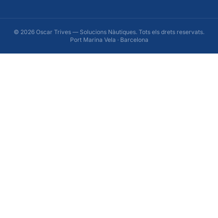
© 2026 Oscar Trives — Solucions Nàutiques. Tots els drets reservats.
Port Marina Vela · Barcelona