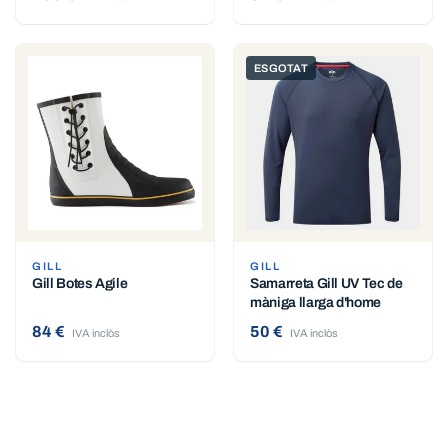
ESGOTAT
GILL
GILL
Gill Botes Agile
Samarreta Gill UV Tec de
màniga llarga d'home
84 €
50 €
IVA inclòs
IVA inclòs