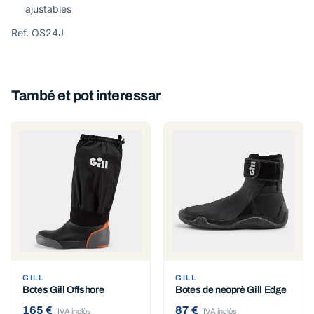
ajustables
Ref. OS24J
També et pot interessar
GILL
GILL
Botes Gill Offshore
Botes de neoprè Gill Edge
165 €
87 €
IVA inclòs
IVA inclòs