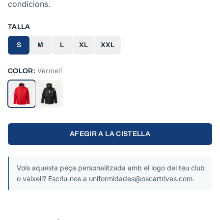
condicions.
TALLA
S
M
L
XL
XXL
COLOR:
Vermell
AFEGIR A LA CISTELLA
Vols aquesta peça personalitzada amb el logo del teu club
o vaixell? Escriu-nos a uniformidades@oscartrives.com.