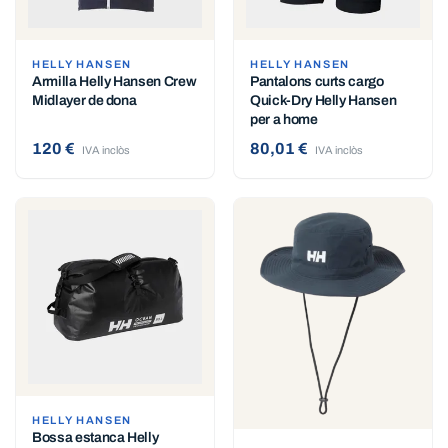
HELLY HANSEN
HELLY HANSEN
Armilla Helly Hansen Crew
Pantalons curts cargo
Midlayer de dona
Quick-Dry Helly Hansen
per a home
120 €
80,01 €
IVA inclòs
IVA inclòs
HELLY HANSEN
Bossa estanca Helly