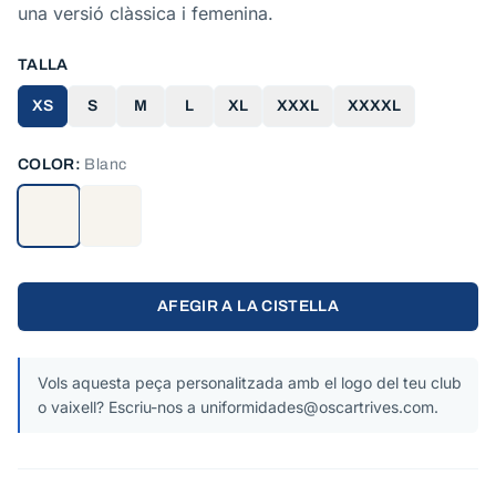
una versió clàssica i femenina.
TALLA
XS
S
M
L
XL
XXXL
XXXXL
COLOR:
Blanc
AFEGIR A LA CISTELLA
Vols aquesta peça personalitzada amb el logo del teu club
o vaixell? Escriu-nos a uniformidades@oscartrives.com.