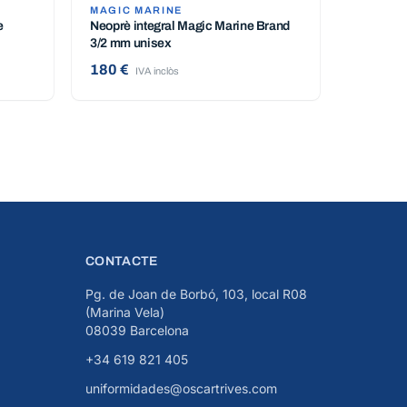
MAGIC MARINE
e
Neoprè integral Magic Marine Brand
3/2 mm unisex
180 €
IVA inclòs
CONTACTE
Pg. de Joan de Borbó, 103, local R08
(Marina Vela)
08039 Barcelona
+34 619 821 405
uniformidades@oscartrives.com