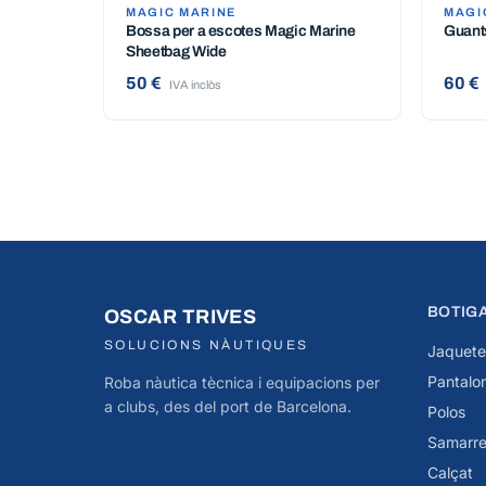
MAGIC MARINE
MAGI
Bossa per a escotes Magic Marine
Guant
Sheetbag Wide
50 €
60 €
IVA inclòs
BOTIG
OSCAR TRIVES
SOLUCIONS NÀUTIQUES
Jaquete
Pantalo
Roba nàutica tècnica i equipacions per
a clubs, des del port de Barcelona.
Polos
Samarre
Calçat