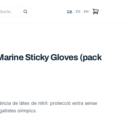
CA
·
ES
·
EN
tes
arine Sticky Gloves (pack
cia de làtex de nitril: protecció extra sense
gatistes olímpics.