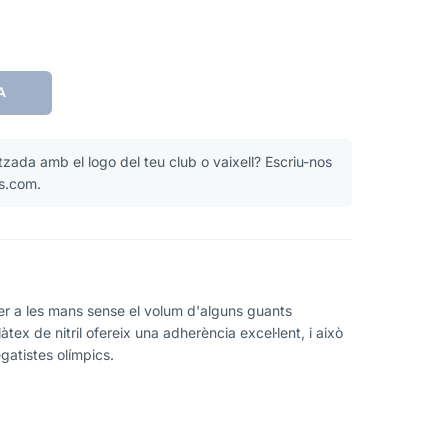
A
zada amb el logo del teu club o vaixell? Escriu-nos
s.com.
r a les mans sense el volum d'alguns guants
àtex de nitril ofereix una adherència excel·lent, i això
egatistes olímpics.