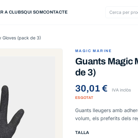
R A CLUBS
QUI SOM
CONTACTE
Cerca produc
y Gloves (pack de 3)
MAGIC MARINE
Guants Magic M
de 3)
30,01 €
IVA inclòs
ESGOTAT
Guants lleugers amb adherèn
volum, els preferits dels re
TALLA