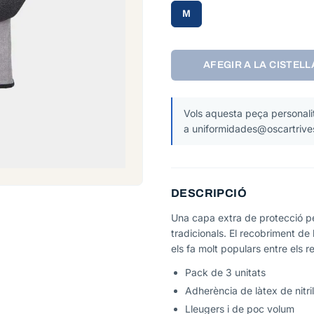
M
AFEGIR A LA CISTELL
Vols aquesta peça personalit
a uniformidades@oscartrive
DESCRIPCIÓ
Una capa extra de protecció pe
tradicionals. El recobriment de l
els fa molt populars entre els r
Pack de 3 unitats
Adherència de làtex de nitril
Lleugers i de poc volum