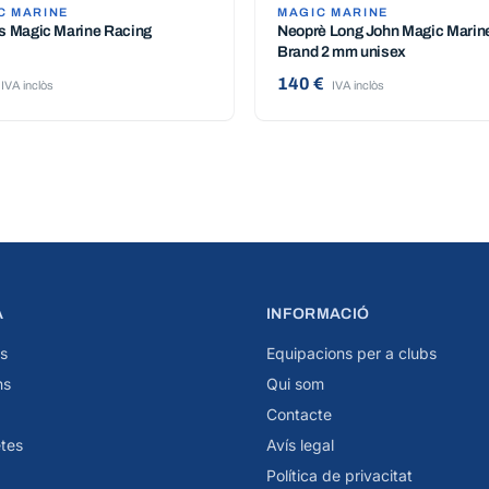
C MARINE
MAGIC MARINE
s Magic Marine Racing
Neoprè Long John Magic Marin
Brand 2 mm unisex
140 €
IVA inclòs
IVA inclòs
A
INFORMACIÓ
s
Equipacions per a clubs
ns
Qui som
Contacte
tes
Avís legal
Política de privacitat