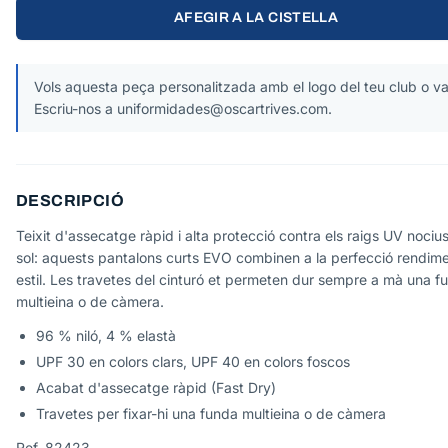
AFEGIR A LA CISTELLA
Vols aquesta peça personalitzada amb el logo del teu club o va
Escriu-nos a uniformidades@oscartrives.com.
DESCRIPCIÓ
Teixit d'assecatge ràpid i alta protecció contra els raigs UV nocius
sol: aquests pantalons curts EVO combinen a la perfecció rendime
estil. Les travetes del cinturó et permeten dur sempre a mà una f
multieina o de càmera.
96 % niló, 4 % elastà
UPF 30 en colors clars, UPF 40 en colors foscos
Acabat d'assecatge ràpid (Fast Dry)
Travetes per fixar-hi una funda multieina o de càmera
Ref. 82423