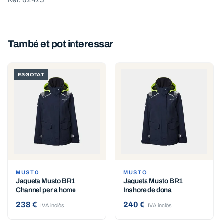
També et pot interessar
ESGOTAT
MUSTO
MUSTO
Jaqueta Musto BR1
Jaqueta Musto BR1
Channel per a home
Inshore de dona
238 €
240 €
IVA inclòs
IVA inclòs