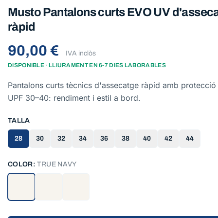
Musto Pantalons curts EVO UV d'assec
ràpid
90,00 €
IVA inclòs
DISPONIBLE · LLIURAMENT EN 6-7 DIES LABORABLES
Pantalons curts tècnics d'assecatge ràpid amb protecció 
UPF 30–40: rendiment i estil a bord.
TALLA
28
30
32
34
36
38
40
42
44
COLOR:
TRUE NAVY