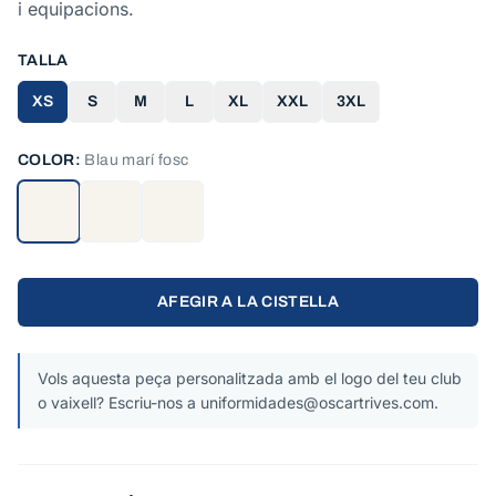
i equipacions.
TALLA
XS
S
M
L
XL
XXL
3XL
COLOR:
Blau marí fosc
AFEGIR A LA CISTELLA
Vols aquesta peça personalitzada amb el logo del teu club
o vaixell? Escriu-nos a uniformidades@oscartrives.com.