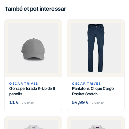
També et pot interessar
OSCAR TRIVES
OSCAR TRIVES
Gorra perforada K-Up de 6
Pantalons Clique Cargo
panells
Pocket Stretch
11 €
54,99 €
IVA inclòs
IVA inclòs