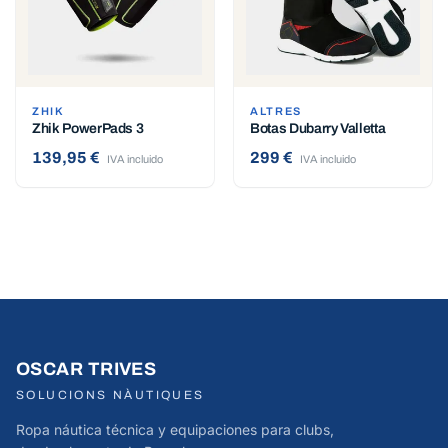
ZHIK
ALTRES
Zhik PowerPads 3
Botas Dubarry Valletta
139,95 €
299 €
IVA incluido
IVA incluido
OSCAR TRIVES
SOLUCIONS NÀUTIQUES
Ropa náutica técnica y equipaciones para clubs,