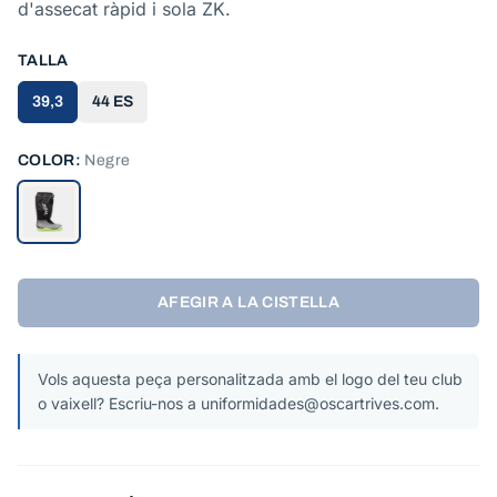
d'assecat ràpid i sola ZK.
TALLA
39,3
44 ES
COLOR:
Negre
AFEGIR A LA CISTELLA
Vols aquesta peça personalitzada amb el logo del teu club
o vaixell? Escriu-nos a uniformidades@oscartrives.com.