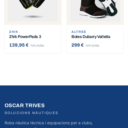
ZHIK
ALTRES
Zhik PowerPads 3
Botes Dubarry Valletta
139,95 €
299 €
IVA inclòs
IVA inclòs
OSCAR TRIVES
SOLUCIONS NÀUTIQUES
Roba nàutica tècnica i equipacions per a clubs,