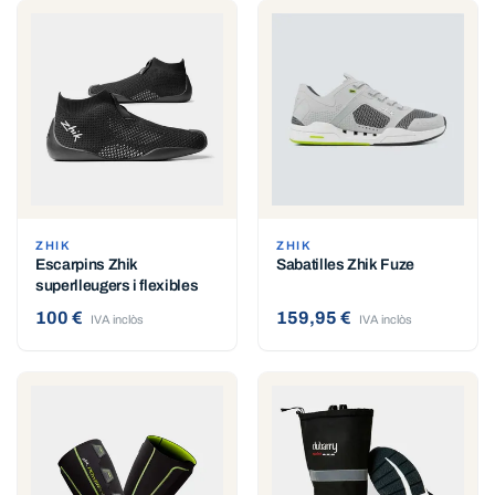
ZHIK
ZHIK
Escarpins Zhik
Sabatilles Zhik Fuze
superlleugers i flexibles
100 €
159,95 €
IVA inclòs
IVA inclòs