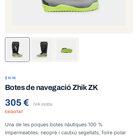
ZHIK
Botes de navegació Zhik ZK
305 €
IVA inclòs
ESGOTAT
Una de les poques botes nàutiques 100 %
impermeables: neoprè i cautxú segellats, folre polar