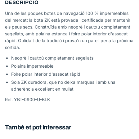
DESCRIPCIÓ
Una de les poques botes de navegació 100 % impermeables
del mercat: la bota ZK està provada i certificada per mantenir
els peus secs. Construïda amb neoprè i cautxú completament
segellats, amb polaina estanca i folre polar interior d'assecat
ràpid. Oblida't de la tradició i prova'n un parell per a la pròxima
sortida.
Neoprè i cautxú completament segellats
Polaina impermeable
Folre polar interior d'assecat ràpid
Sola ZK duradora, que no deixa marques i amb una
adherència excel·lent en mullat
Ref. YBT-0900-U-BLK
També et pot interessar