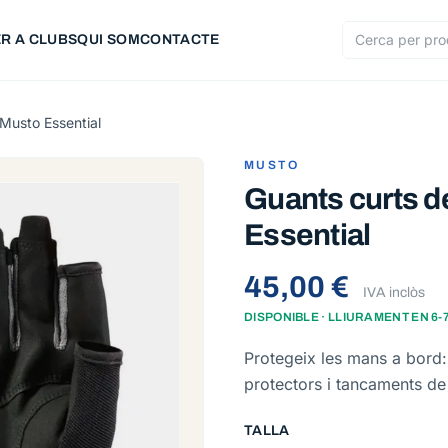
R A CLUBS
QUI SOM
CONTACTE
Cerca produc
Musto Essential
MUSTO
Guants curts d
Essential
45,00 €
IVA inclòs
DISPONIBLE · LLIURAMENT EN 6
Protegeix les mans a bord: 
protectors i tancaments de 
TALLA