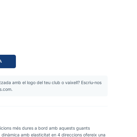
A
zada amb el logo del teu club o vaixell? Escriu-nos
s.com.
dicions més dures a bord amb aquests guants
la dinàmica amb elasticitat en 4 direccions ofereix una