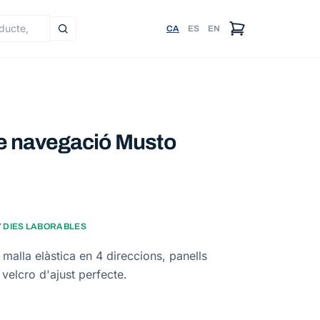
CA
·
ES
·
EN
tes
e navegació Musto
-7 DIES LABORABLES
malla elàstica en 4 direccions, panells
velcro d'ajust perfecte.