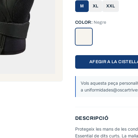
M
XL
XXL
COLOR:
Negre
AFEGIR A LA CISTELL
Vols aquesta peça personalit
a uniformidades@oscartrive
DESCRIPCIÓ
Protegeix les mans de les con
Essential de dits curts. La mal