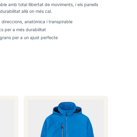
ble amb total llibertat de moviments, i els panells
urabilitat allà on més cal.
 direccions, anatòmica i transpirable
cs per a més durabilitat
rans per a un ajust perfecte