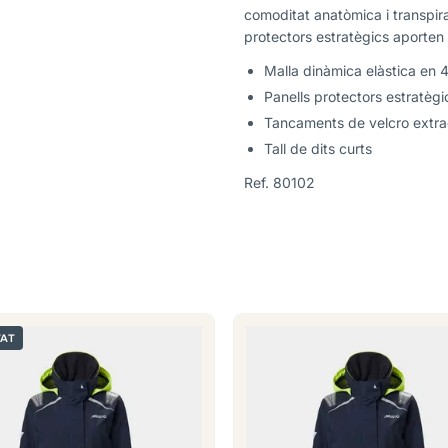
comoditat anatòmica i transpira
protectors estratègics aporten d
Malla dinàmica elàstica en 4
Panells protectors estratègi
Tancaments de velcro extrag
Tall de dits curts
Ref. 80102
AT