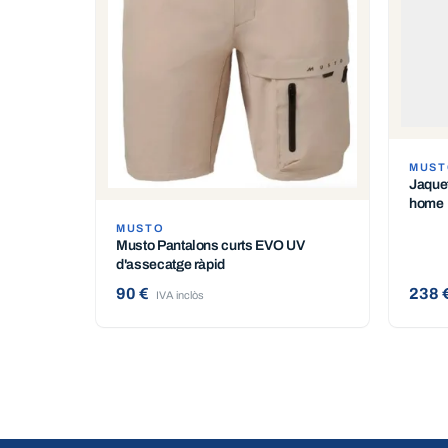
MUST
Jaque
home
MUSTO
Musto Pantalons curts EVO UV
d'assecatge ràpid
90 €
238 
IVA inclòs