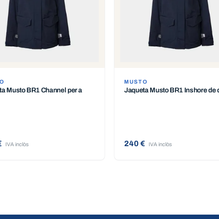
O
MUSTO
ta Musto BR1 Channel per a
Jaqueta Musto BR1 Inshore de 
€
240 €
IVA inclòs
IVA inclòs